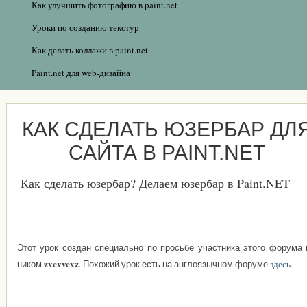
Как улучшить фотографию в paint.net
Уроки по созданию текстур
Как делать коллажи в paint.net
Paint.net для web-дизайна
КАК СДЕЛАТЬ ЮЗЕРБАР ДЛ
САЙТА В PAINT.NET
Как сделать юзербар? Делаем юзербар в Paint.NET
Этот урок создан специально по просьбе участника этого форума 
zxcvvcxz
ником
. Похожий урок есть на англоязычном форуме
здесь
.