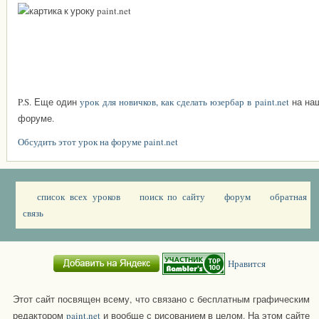
P.S. Еще один
урок для новичков, как сделать юзербар в paint.net
на на
форуме.
Обсудить этот урок на форуме paint.net
список всех уроков
поиск по сайту
форум
обратная
связь
Нравится
Этот сайт посвящен всему, что связано с бесплатным графическим
редактором
paint.net
и вообще с рисованием в целом. На этом сайте