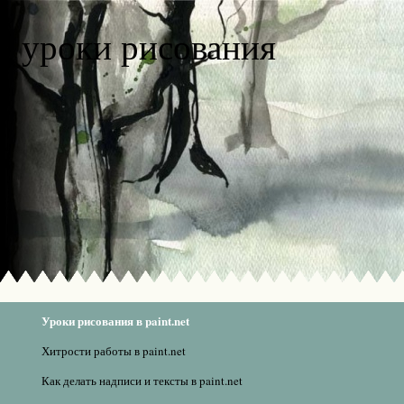
уроки рисования
Уроки рисования в paint.net
Хитрости работы в paint.net
Как делать надписи и тексты в paint.net