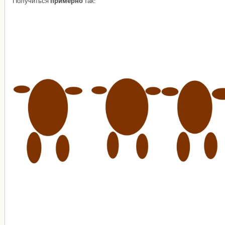
примерно
Получиться
так: